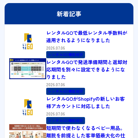
新着記事
レンタルGOで最低レンタル手数料が
適用されるようになりました
2026.07.06
レンタルGO機能紹介
レンタルGOで発送準備期間と返却対
応期間を別々に設定できるようにな
りました
2026.07.06
レンタルGO機能紹介
レンタルGOがShopifyの新しいお客
様アカウントに対応しました
2026.07.06
レンタルGO機能紹介
短期間で使わなくなるベビー用品。
離脱を前提とした客単価最大化の仕