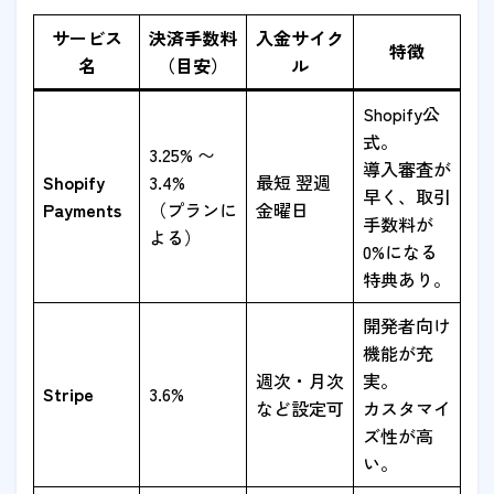
サービス
決済手数料
入金サイク
特徴
名
（目安）
ル
Shopify公
式。
3.25% 〜
導入審査が
Shopify
3.4%
最短 翌週
早く、取引
Payments
（プランに
金曜日
手数料が
よる）
0%になる
特典あり。
開発者向け
機能が充
週次・月次
実。
Stripe
3.6%
など設定可
カスタマイ
ズ性が高
い。