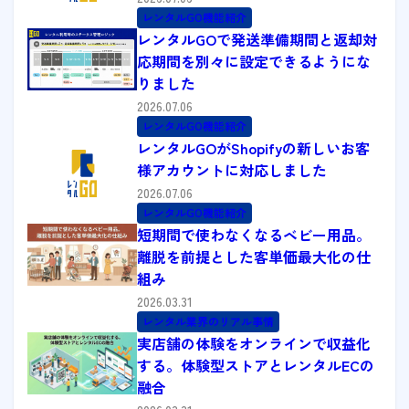
レンタルGO機能紹介
レンタルGOで発送準備期間と返却対
応期間を別々に設定できるようにな
りました
2026.07.06
レンタルGO機能紹介
レンタルGOがShopifyの新しいお客
様アカウントに対応しました
2026.07.06
レンタルGO機能紹介
短期間で使わなくなるベビー用品。
離脱を前提とした客単価最大化の仕
組み
2026.03.31
レンタル業界のリアル事情
実店舗の体験をオンラインで収益化
する。体験型ストアとレンタルECの
融合