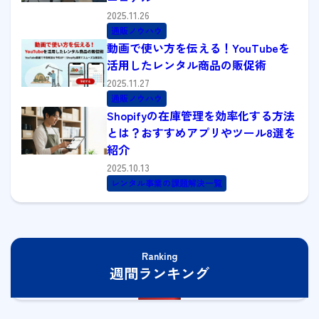
2025.11.26
通販ノウハウ
動画で使い方を伝える！YouTubeを
活用したレンタル商品の販促術
2025.11.27
通販ノウハウ
Shopifyの在庫管理を効率化する方法
とは？おすすめアプリやツール8選を
紹介
2025.10.13
レンタル事業の課題解決一覧
Ranking
週間ランキング