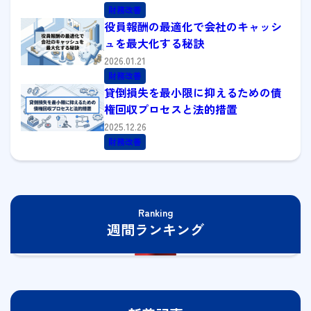
財務改善
役員報酬の最適化で会社のキャッシ
ュを最大化する秘訣
2026.01.21
財務改善
貸倒損失を最小限に抑えるための債
権回収プロセスと法的措置
2025.12.26
財務改善
Ranking
週間ランキング